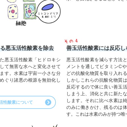
る悪玉活性酸素を除去
善玉活性酸素には反応し
た悪玉活性酸素「ヒドロキシ
悪玉活性酸素を減らす方法
して無害な水へと変化させて
メントを通してビタミンC
ます。水素は宇宙一小さな分
どの抗酸化物質を取り入れ
めぐり諸悪の根源を無効化し
しかしこれらの抗酸化物質
反応するので体に良い善玉
しまう上、消化と共に新た
します。それに比べ水素は
活性酸素について
のみに働きかけ、残るのは
す。これは水素のみが持つ唯