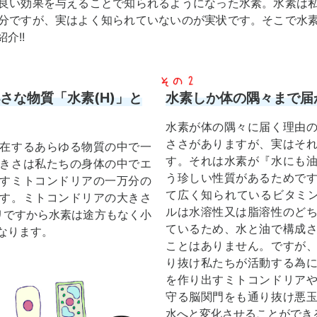
良い効果を与えることで知られるようになった水素。水素は
分ですが、実はよく知られていないのが実状です。そこで水
介!!
さな物質「水素(H)」と
水素しか体の隅々まで届か
水素が体の隅々に届く理由
ささがありますが、実はそ
在するあらゆる物質の中で一
す。それは水素が『水にも
きさは私たちの身体の中でエ
う珍しい性質があるためで
すミトコンドリアの一万分の
て広く知られているビタミ
す。ミトコンドリアの大きさ
ルは水溶性又は脂溶性のど
ミリですから水素は途方もなく小
ているため、水と油で構成
なります。
ことはありません。ですが
り抜け私たちが活動する為
を作り出すミトコンドリア
守る脳関門をも通り抜け悪
水へと変化させることができ