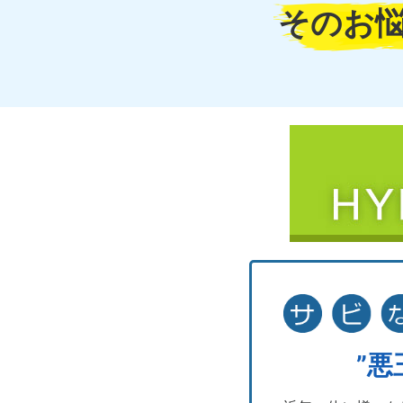
そのお
”悪