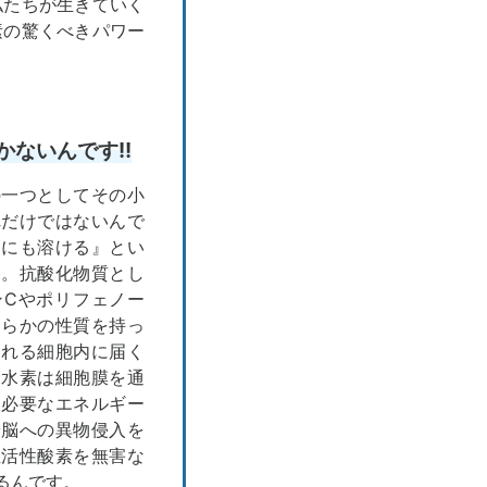
私たちが生きていく
素の驚くべきパワー
ないんです!!
の一つとしてその小
れだけではないんで
油にも溶ける』とい
す。抗酸化物質とし
ンCやポリフェノー
ちらかの性質を持っ
される細胞内に届く
、水素は細胞膜を通
に必要なエネルギー
や脳への異物侵入を
玉活性酸素を無害な
るんです。