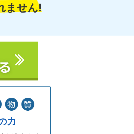
れません!
の力